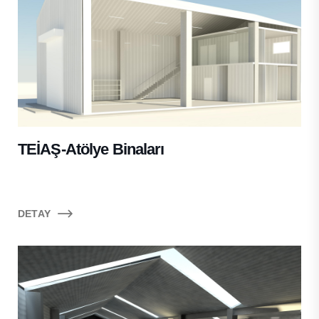
TEİAŞ-Atölye Binaları
DETAY